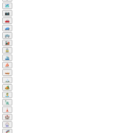
🗺️
📷
🚗
🚙
🚌
🚂
🚊
🛳️
⛵
🛶
🏔️
🏕️
🏝️
🗽
🗼
🏰
🎡
🎢