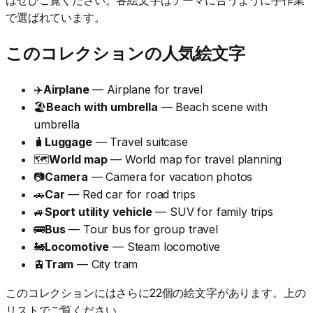
で選ばれています。
このコレクションの人気絵文字
✈️
Airplane
— Airplane for travel
🏖️
Beach with umbrella
— Beach scene with
umbrella
🧳
Luggage
— Travel suitcase
🗺️
World map
— World map for travel planning
📷
Camera
— Camera for vacation photos
🚗
Car
— Red car for road trips
🚙
Sport utility vehicle
— SUV for family trips
🚌
Bus
— Tour bus for group travel
🚂
Locomotive
— Steam locomotive
🚊
Tram
— City tram
このコレクションにはさらに22個の絵文字があります。上の
リストでご覧ください。