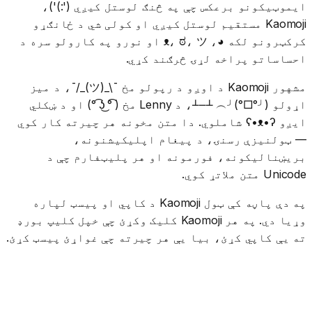
ایموټیکونو برعکس چې په څنګ لوستل کیږي (':)')،
Kaomoji مستقیم لوستل کیږي او کولی شي د ځانګړو
کرکټرونو لکه ◕، ᴥ، ಠ، ツ او نورو په کارولو سره د
احساساتو پراخه لړۍ څرګند کړي.
مشهور Kaomoji د اوږو د رپولو مخ ¯\_(ツ)_/¯، د میز
اړولو (╯°□°)╯︵ ┻━┻، د Lenny مخ ( ͡° ͜ʖ ͡°) او د ښکلي
ایږو ʕ•ᴥ•ʔ شاملوي. دا متن مخونه هر چیرته کار کوي
— ټولنیزې رسنۍ، د پیغام اپلیکیشنونه،
بریښنالیکونه، فورمونه او هر پلیټفارم چې د
Unicode متن ملاتړ کوي.
په دې پاڼه کې ټول Kaomoji د کاپي او پیسټ لپاره
وړیا دي. په هر Kaomoji کلیک وکړئ چې خپل کلیپ بورډ
ته یې کاپي کړئ، بیا یې هر چیرته چې غواړئ پیسټ کړئ.