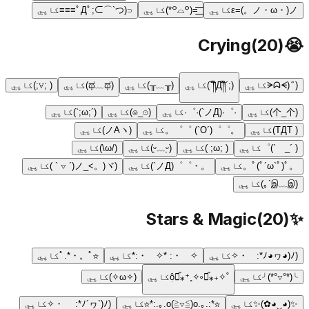
ε=(。ノ・ω・)ノ
کاپي
=͟͟͞͞(꒪⌓꒪*)
کاپي
⊂(ﾟДﾟ;⊂⌒`つ≡≡≡
کاپي
Crying
(
20
)
😭
(ᗒᗣᗕ)՞
کاپي
(;´༎ຶД༎ຶ`)
کاپي
(╥﹏╥)
کاپي
(ಥ﹏ಥ)
کاپي
( ;∀;)
کاپي
(个_个)
کاپي
·゜·(ノД`)·゜·
کاپي
(⊙_◎)
کاپي
(´;ω;`)
کاپي
( TДT)
کاپي
。゜゜(´O`) ゜゜。
کاپي
(ノAヽ)
کاپي
( ´_ゝ`)゜
کاپي
( ;ω; )
کاپي
(ᵕ̣̣̣̣̣̣﹏ᵕ̣̣̣̣̣̣)
کاپي
(/ω\)
کاپي
。ﾟ(ﾟ´ω`ﾟ)ﾟ。
کاپي
。・゜゜(ノД`)
کاپي
(ノ_<。)ヾ(´ ▽ ` )
کاپي
(இ﹏இ`｡)
کاپي
Stars & Magic
(
20
)
✨
(ﾉ◕ヮ◕)ﾉ*:・゚✧
کاپي
✧・゚: *✧・゚:*
کاپي
☆ﾟ.*・。ﾟ
کاپي
╰(*°▽°*)╯
کاپي
˚✧₊⁎❝᷀ộ❝᷀⁎⁺˳✧༚
کاپي
(✧ω✧)
کاپي
✨(◕‿◕✿)✨
کاپي
☆*:.｡.o(≧▽≦)o.｡.:*☆
کاپي
(ﾉ´ヮ`)ﾉ*: ・゚✧
کاپي