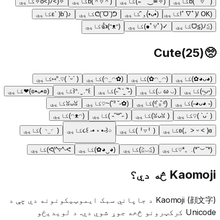
( ´ ▽ ` )b
کاپي
(✧≖‿ゝ≖)
کاپي
(＾▽＾)b
کاپي
✧(>o<)ﾉ✧
کاپي
(ﾟ▽ﾟ)/ OK!
کاپي
(•̀ᴗ•́)و ̑̑
کاپي
ᕦ(ˊᗜˋ)ᕤ
کاپي
♪(´ε` )b
کاپي
(≧ᗜ≦)ﾉ
کاپي
✓(ﾟ∀ﾟ●)
کاپي
(ᵔᴥᵔ)👍
کاپي
Cute
(
25
)
🥺
(◕ᴗ◕✿)
کاپي
(◠‿◠✿)
کاپي
(✿◠‿◠)
کاپي
( ˊᵕˋ )♡.°⑅
کاپي
(ᵕ̤ᴗᵕ̤)
کاپي
(◡ ω ◡)
کاپي
(˶‾᷄ ⁻̫ ‾᷅˵)
کاپي
꒰ᐢ. ̫ .ᐢ꒱
کاپي
(◍•ᴗ•◍)❤
کاپي
(˵ ◕ᴗ◕˵)
کاپي
(ᵒ̤̑ ₀̑ ᵒ̤̑)
کاپي
(✿˶˘ ³˘)~♡
کاپي
ꈍᴗꈍ
کاپي
( ´ᴗ` )♡
کاپي
(⁠ ⁠ꈍ⁠ᴗ⁠ꈍ⁠)
کاپي
( ˶ˆ꒳ˆ˵ )
کاپي
(◠ᴥ◠)
کاپي
ʚ(。˃ ᵕ ˂ )ɞ
کاپي
( ╹▽╹ )
کاپي
૮꒰ ˶• ༝ •˶꒱ა
کاپي
( ◜‿◝ )
کاپي
(*˘︶˘*).。*♡
کاپي
(≧◡≦)
کاپي
(◕‿◕✿)
کاپي
ᕙ(^▿^-ᕙ)
کاپي
Kaomoji څه دي؟
Kaomoji (顔文字) د جاپاني سبک ایموټیکونونه دي چې د
Unicode کرکټرونو څخه جوړ شوي دي. د لویدیځو