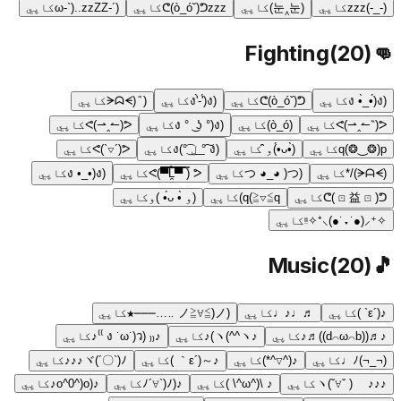
(-_-)zzz
کاپي
(눈‸눈)
کاپي
ᕦ(ò_ó˘)ᕤzzz
کاپي
(´-ω-`)..zzZZ
کاپي
Fighting
(
20
)
👊
(ง •̀_•́)ง
کاپي
ᕦ(ò_óˇ)ᕤ
کاپي
(ง'̀-'́)ง
کاپي
(ᗒᗣᗕ)՞
کاپي
ᕙ(⇀‸↼‶)ᕗ
کاپي
(ò_ó)
کاپي
(ง ° ͜ ʖ °)ง
کاپي
ᕙ(⇀‸↼)ᕗ
کاپي
q(❂‿❂)p
کاپي
(•̀ᴗ•́)و ̑̑
کاپي
(ง ͠° ͟ل͜ ͡°)ง
کاپي
ᕙ(`▽´)ᕗ
کاپي
(ᗒᗩᗕ)/*
کاپي
(つ ◕_◕ )つ
کاپي
ᕙ(▀̿̿Ĺ̯̿̿▀̿ ̿) ᕗ
کاپي
(ง •_•)ง
کاپي
ᕦ( ⊡ 益 ⊡ )ᕤ
کاپي
q(≧▽≦q)
کاپي
(و •̀ ᴗ•́ )و
کاپي
✧⁺⸜(●˙▾˙●)⸝⁺✧ᵎᵎ
کاپي
Music
(
20
)
🎵
♪(´ε` )
کاپي
♬♩♪♩
کاپي
(ノ≧∀≦)ノ ‥…━━━★
کاپي
♪♬((d⌒ω⌒b))♬♪
کاپي
♪ヽ(^^ヽ)♪
کاپي
♪₍₍ (ง ˙ω˙)ว ⁾⁾♪
کاپي
(¬_¬)ﾉ♩
کاپي
♪(^∇^*)
کاپي
♪～(´ε｀ )
کاپي
ヾ(´〇`)ﾉ♪♪♪
کاپي
♪♪♪ ヽ(ˇ∀ˇ )ゞ
کاپي
♪ \(^ω^\ )
کاپي
♪(ﾉ´∀`)ﾉ
کاپي
♪(o^0^)o♪
کاپي