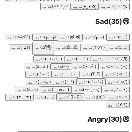
ヾ(≧▽≦*)o
کاپي
(✿ ♥‿♥)
کاپي
ヾ(＾∇＾)
کاپي
Sad
(
35
)
😢
(ᵕ̣̣̣̣̣̣﹏ᵕ̣̣̣̣̣̣)
کاپي
(╥_╥)
کاپي
(ಥ_ಥ)
کاپي
(╥﹏╥)
کاپي
(ᗒᗣᗕ)՞
کاپي
(;﹏;)
کاپي
(ㄒoㄒ)
کاپي
(இ﹏இ)
کاپي
(༎ຶ⌑༎ຶ)
کاپي
(TдT)
کاپي
(ノД`)・゜・。
کاپي
( ´_ゝ`)
کاپي
(。•́︿•̀。)
کاپي
(っ˘̩╭╮˘̩)っ
کاپي
(｡•́︿•̀｡)
کاپي
(ᵕ͈˘ᵕ͈)
کاپي
(｡ŏ﹏ŏ)
کاپي
(；ω；)
کاپي
(T_T)
کاپي
（ ; ; ）
کاپي
(╯︵╰,)
کاپي
(´;ω;`)
کاپي
(｡╯︵╰｡)
کاپي
(╯_╰)
کاپي
( ╥ω╥ )
کاپي
(ノ﹏ヽ)
کاپي
(っ- ‸ – ς)
کاپي
( ´ ; ω ; ` )
کاپي
(⋟﹏⋞)
کاپي
⊙︿⊙
کاپي
(ᗝ̆ᗝ̆)
کاپي
(.﹒︣︿﹒︣.)
کاپي
(ب_ب)
کاپي
(〒﹏〒)
کاپي
( •᷄ɞ•᷅ )
کاپي
Angry
(
30
)
😠