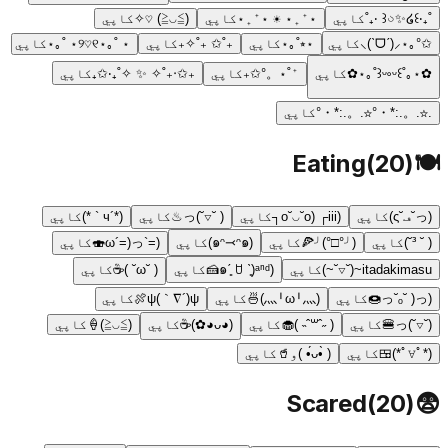
˚₊‧꒰ა✨໒꒱ ‧₊˚
کاپي
⋆⁺₊⋆ ☀︎ ⋆⁺₊⋆
کاپي
(≧◡≦) ♡✧
کاپي
✩°｡⋆⸜(ˊᗜˋ)⸝
کاپي
⋆⭒˚｡⋆
کاپي
₊˚✩ ₊˚✧₊
کاپي
⋆ ˚｡⋆୨♡୧⋆ ˚｡⋆
کاپي
✿⋆｡˚꒰ᵕ༚ᵕ꒱˚｡⋆✿
کاپي
⁺˚⋆。°✩₊
کاپي
₊✩‧₊˚✧ ✨ ✧˚₊‧✩₊
کاپي
.☆.。.:*・°☆.。.:*・°
کاپي
Eating
(
20
)
🍽️
(っ˘ڡ˘ς)
کاپي
(o˘◡˘o) ┌iii┐
کاپي
( ˘▽˘)っ♨
کاپي
(*´ч ` *)
کاپي
( ˘ ³˘)
کاپي
(╯°□°)╯🍕
کاپي
(๑ᵔ⤙ᵔ๑)
کاپي
(=`ω´=)っ🍣
کاپي
itadakimasu~(˘▽˘~)
کاپي
(๑ˊ͈ ꇴ ˋ͈)ᵃⁿᵈ🍰
کاپي
( ˘ω˘ )☕
کاپي
(っ˘ₒ˘ )っ🍩
کاپي
(灬╹ω╹灬)🍜
کاپي
ψ(｀∇´)ψ🍖
کاپي
(˘▽˘)っ🍔
کاپي
( ˶ˆ꒳ˆ˵ )🧁
کاپي
(◕ᴗ◕✿)☕
کاپي
(≧◡≦)🍦
کاپي
(*ﾟ∀ﾟ*)🍱
کاپي
( •̀ᴗ•́ )و🥤
کاپي
Scared
(
20
)
😨