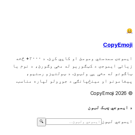
😀
CopyEmoji
ایموجۍ سمدستي ومومئ او کاپي کړئ. د ۲۰۰۰+ څخه
زیاتې ایموجۍ د کټګوریو له مخې وګورئ، د نوم یا
ټاګونو له مخې یې ولټوئ. د ټولنیزو رسنیو،
پیغامونو او مینځپانګې د جوړولو لپاره مناسب.
© 2026 CopyEmoji
د ایموجي چټک لټون
ایموجي لټون
🔍