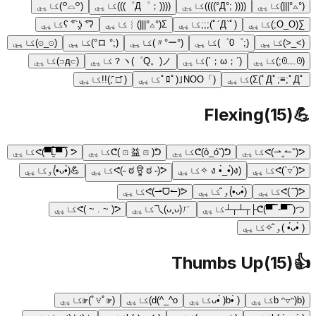
(°△°|||)
کاپي
(((( ;°Д°))))
کاپي
((((；゜Д゜)))
کاپي
(꒪⌓꒪)
کاپي
∑(O_O;)
کاپي
(ﾟ´Д`ﾟ);;;
کاپي
Σ(°△°|||)︴
کاپي
ʕ ͡° ʖ̯ ͡°ʔ
کاپي
(>_<)
کاپي
(;゜0゜)
کاپي
(°ー°〃)
کاپي
(;° ロ°)
کاپي
(☉_☉)
کاپي
(ꏿ﹏ꏿ;)
کاپي
(´；ω；`)
کاپي
ヽ(゜Q。)ノ？
کاپي
(⊃д⊂)
کاپي
Σ(ﾟДﾟ;≡;ﾟДﾟ)
کاپي
(」ﾟﾛﾟ)｣NOO
کاپي
( ̄□ ̄;)!!
کاپي
Flexing
(
15
)
💪
ᕙ(⇀‸↼‶)ᕗ
کاپي
ᕦ(ò_óˇ)ᕤ
کاپي
ᕦ( ⊡ 益 ⊡ )ᕤ
کاپي
ᕙ(▀̿̿Ĺ̯̿̿▀̿ ̿) ᕗ
کاپي
ᕙ(`▽´)ᕗ
کاپي
(ง •̀_•́)ง ✧
کاپي
ᕙ(˵ ಠ ਊ ಠ ˵)ᕗ
کاپي
💪(•̀ᴗ•́)و
کاپي
ᕙ( ̄ ̄)ᕗ
کاپي
(•̀ᴗ•́)و ̑̑
کاپي
ᕙ(⇀ᗜ↼)ᕗ
کاپي
ᕦ(▀̿ ̿ -▀̿ ̿ )つ├┬┴┬┴
کاپي
乁(ᴗ˳ᴗ)ㄏ
کاپي
ᕙ( ~ . ~ )ᕗ
کاپي
( •̀ᴗ•́ )و ̑̑✧
کاپي
Thumbs Up
(
15
)
👍
(b ᵔ▽ᵔ)b
کاپي
( •̀ᴗ•́ )b
کاپي
d(^_^o)
کاپي
(☞ﾟ∀ﾟ)☞
کاپي