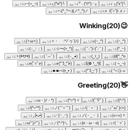
└|°ε°|┐ ♪
کاپي
₍₍ ◝(°//°)◟ ⁾⁾
کاپي
└(^o^)┐
کاپي
(¬‿¬)~♪
کاپي
♪♬ \(˘▽˘)/ ♬♪
کاپي
ヘ(^_^ヘ)(ノ^_^)ノ
کاپي
Winking
(
20
)
😉
(^_~)
کاپي
(^_−)☆
کاپي
(ﾉ´ヮ`)ﾉ*: ・゚✧
کاپي
(✧ω✧)
کاپي
(~_^)
کاپي
( ˘⌣˘)♡(˘⌣˘ )
کاپي
(^_<)〜☆
کاپي
(；⌣̀_⌣́)
کاپي
d(^_^o)
کاپي
(‿ˠ‿)
کاپي
(◕‿↼)
کاپي
( ˇ෴ˇ )
کاپي
(ᗒᗨᗕ)✧
کاپي
(¬‿¬ )
کاپي
ξ(✿ ❛‿❛)ξ
کاپي
(☞ ͡° ͜ʖ ͡°)☞
کاپي
(☞ﾟ∀ﾟ)☞
کاپي
☆⌒(≧▽° )
کاپي
( ͡~ ͜ʖ ͡°)
کاپي
( •_•)>⌐■-■
کاپي
Greeting
(
20
)
👋
(^-^)/
کاپي
(ﾟ▽ﾟ)/
کاپي
ヾ(^∇^)
کاپي
(*・ω・)ﾉ
کاپي
(=ﾟωﾟ)ﾉ
کاپي
( ´ ▽ ` )ﾉ
کاپي
(￣▽￣)ノ
کاپي
(*^▽^)/
کاپي
ヾ(☆▽☆)
کاپي
( ・_・)ノ
کاپي
(◠‿◠)╯
کاپي
(•̀ᴗ•́)و
کاپي
( ´∀｀)ﾉ
کاپي
(o・ω・o)
کاپي
＼(^-^)／
کاپي
(´°ω°`)ﾉ
کاپي