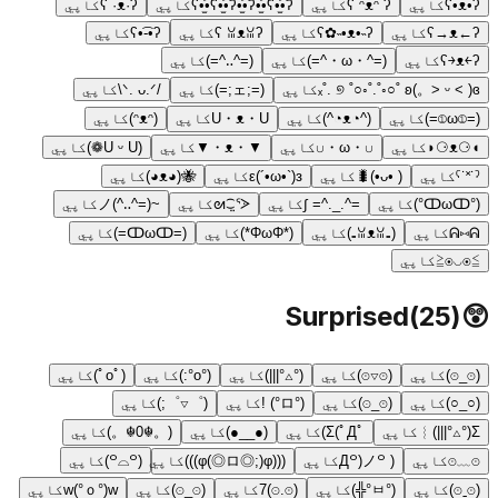
ʕ•ᴥ•ʔ
کاپي
ʕ ᵔᴥᵔ ʔ
کاپي
ʕ•̫͡•ʕ•̫͡•ʔ•̫͡•ʔ•̫͡•ʕ•̫͡•ʔ
کاپي
ʕ ·ᴥ·ʔ
کاپي
ʕ→ᴥ←ʔ
کاپي
ʕ✿˵•ᴥ•˵ʔ
کاپي
ʕ ꈍᴥꈍʔ
کاپي
ʕ•͡-•ʔ
کاپي
ʕ￫ᴥ￩ʔ
کاپي
(=^・ω・^=)
کاپي
(=^‥^=)
کاپي
ₓ˚. ୭ ˚○◦˚.˚◦○˚ ʚ(。˃ ᵕ ˂ )ɞ
کاپي
(=;ェ;=)
کاپي
/ᐠ. ᴗ.ᐟ\
کاپي
(=①ω①=)
کاپي
(^◔ᴥ◔^)
کاپي
U・ᴥ・U
کاپي
(ᵔᴥᵔ)
کاپي
◖⚆ᴥ⚆◗
کاپي
∪・ω・∪
کاپي
▼・ᴥ・▼
کاپي
(U ᵕ U❁)
کاپي
ˁ˙˟˙ˀ
کاپي
( •ᴗ•)🐛
کاپي
ε(´•ω•`)з
کاپي
🐝(◕ᴥ◕)
کاپي
(°ↀωↀ°)
کاپي
=^._.^= ∫
کاپي
ᘛ⁐̤ᕐᐷ
کاپي
~(=^‥^)ノ
کاپي
ᕱ⑅ᕱ
کاپي
(₌ꈍᴥꈍ₌)
کاپي
(*ΦωΦ*)
کاپي
(=ↀωↀ=)
کاپي
≧◉◡◉≦
کاپي
Surprised
(
25
)
😲
(⊙_⊙)
کاپي
(⊙▽⊙)
کاپي
(°△°|||)
کاپي
(°o°:)
کاپي
(ﾟoﾟ)
کاپي
(○_○)
کاپي
(⊙_☉)
کاپي
(°ロ°) !
کاپي
(゜▽゜;)
کاپي
Σ(°△°|||)︴
کاپي
Σ(ﾟДﾟ)
کاپي
(●__●)
کاپي
(。☬0☬。)
کاپي
⊙﹏⊙
کاپي
( ꒪Д꒪)ノ
کاپي
(((φ(◎ロ◎;)φ)))
کاپي
(꒪⌓꒪)
کاپي
(⊙ˍ⊙)
کاپي
(°ㅂ°╬)
کاپي
(⊙.☉)7
کاپي
(☉_☉)
کاپي
w(°ｏ°)w
کاپي