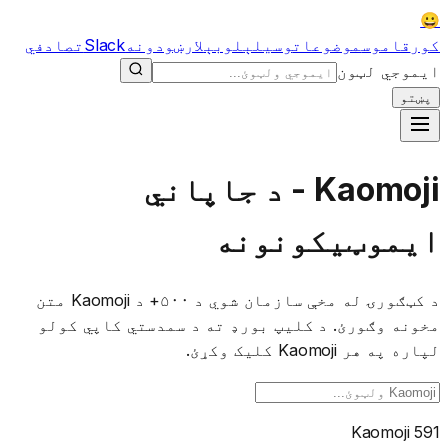
😀
کور
قاموس
موضوعات
وسیلې
لوبې
لارښودونه
Slack
تصادفي
ایموجي لټون
پښتو
Kaomoji - د جاپاني
ایموټیکونونه
د کټګورۍ له مخې سازمان شوي د ۵۰۰+ د Kaomoji متن
مخونه وګورئ. د کلیپ بورډ ته د سمدستي کاپي کولو
لپاره په هر Kaomoji کلیک وکړئ.
591 Kaomoji