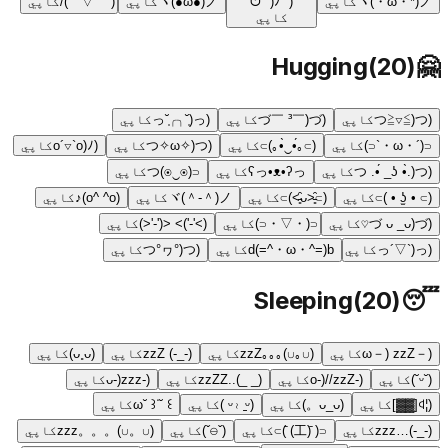
ヾ(・ω・*)ノ
کاپي
(⁀ᗢ⁀)ﾉ
ヾ(●ω●)ノ
کاپي
( ゜▽゜)/
کاپي
کاپي
Hugging
(
20
)
🤗
(つ≧▽≦)つ
کاپي
(づ￣ ³￣)づ
کاپي
(っ˘̩╭╮˘̩)っ
کاپي
⊂(´・ω・`⊂)
کاپي
(⊃｡•́‿•̀｡)⊃
کاپي
(つ✧ω✧)つ
کاپي
(o´▽`o)ﾉ
کاپي
(つ .•́ _ʖ •̀.)つ
کاپي
ʕっ•ᴥ•ʔっ
کاپي
⊂(◉‿◉)つ
کاپي
(⊃ • ʖ̫ • )⊃
کاپي
(⊃˃̵͈̑ᴗ˂̵͈̑)⊃
کاپي
ヾ(＾-＾)ノ
کاپي
(o^ ^o)♪
کاپي
(づ ᴗ _ᴗ)づ♡
کاپي
⊂(・▽・⊂)
کاپي
(>'-')> <('-'<)
کاپي
(っ´▽`)っ
کاپي
d(=^・ω・^=)b
کاپي
(つ°ヮ°)つ
کاپي
Sleeping
(
20
)
😴
(－ω－) zzZ
کاپي
(∪｡∪)｡｡｡zzZ
کاپي
(-_-) zzZ
کاپي
(ᴗ˳ᴗ)
کاپي
(˘ᵕ˘)
کاپي
(‐o‐)//zzZ
کاپي
(_ _)..zzZZ
کاپي
(-ᴗ-)zzz
کاپي
(¦ꒉ[▓▓]
کاپي
(ᴗ_ᴗ。)
کاپي
(ᵕ≀ ̠ᵕ )
کاپي
꒰ ˘ω˘ ꒱ᐝ
کاپي
(-_-)…zzz
کاپي
⊂( ̄(工) ̄)⊃
کاپي
(ˇ⊖ˇ)
کاپي
(∪。∪)。。。zzz
کاپي