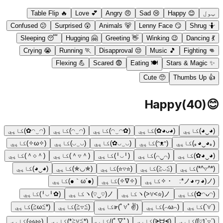
ټول
😊
Happy
😢
Sad
😠
Angry
💕
Love
🔥
Table Flip
Confused
😕
Surprised
😲
Animals
🐻
Lenny Face
😏
Shrug
🤷
Sleeping
😴
Hugging
🤗
Greeting
👋
Winking
😉
Dancing
💃
Crying
😭
Running
🏃
Disapproval
😒
Music
🎵
Fighting
👊
Flexing
💪
Scared
😨
Eating
🍽️
Stars & Magic
✨
Cute
🥺
Thumbs Up
👍
Happy
(
40
)
😊
(◕‿◕)
کاپي
(◕ᴗ◕✿)
کاپي
(✿◠‿◠)
کاپي
(◠‿◠)
کاپي
(◠‿◠✿)
کاپي
(｡◕‿◕｡)
کاپي
(ᵔᴥᵔ)
کاپي
(◡‿◡✿)
کاپي
(◡‿◡)
کاپي
(✧ω✧)
کاپي
(◕‿◕✿)
کاپي
(⌒‿⌒)
کاپي
(╹◡╹)
کاپي
(＾▽＾)
کاپي
(＾◇＾)
کاپي
(*^▽^*)
کاپي
(≧◡≦)
کاپي
(☆▽☆)
کاپي
(✯◡✯)
کاپي
(◕‿◕)
کاپي
(ノ◕ヮ◕)ノ*:・゚✧
کاپي
(✧∇✧)
کاپي
(●´ω｀●)
کاپي
(◠ᴗ◠✿)
کاپي
ヽ(>∀<☆)ノ
کاپي
ヽ(♡‿♡)ノ
کاپي
(✿╹◡╹)
کاپي
(´∀`)
کاپي
(⌒ω⌒)
کاپي
(✌ﾟ∀ﾟ)☞
کاپي
(≧▽≦)
کاپي
(*≧ω≦)
کاپي
(´▽`ʃ♡ƪ)
کاپي
(ᗒᗨᗕ)
کاپي
(ﾟ▽ﾟ)/
کاپي
(*≧∀≦*)
کاپي
(☆ω☆)
کاپي