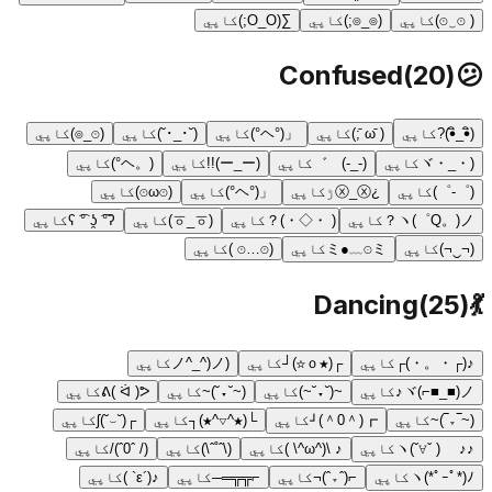
( ⊙‿⊙)
کاپي
(◎_◎;)
کاپي
∑(O_O;)
کاپي
Confused
(
20
)
😕
(•ิ_•ิ)?
کاپي
( ̄ω ̄;)
کاپي
「(°ヘ°)
کاپي
(˘･_･˘)
کاپي
(⊙_◎)
کاپي
(・_・ヾ
کاپي
(-_-)ゞ゛
کاپي
(ー_ー)!!
کاپي
(。ヘ°)
کاپي
(゜-゜)
کاپي
¿ⓧ_ⓧﮌ
کاپي
「(°ヘ°)
کاپي
(⊙ω⊙)
کاپي
ヽ(゜Q。)ノ？
کاپي
( ・◇・)？
کاپي
(ㆆ_ㆆ)
کاپي
ʕ ͡° ʖ̯ ͡°ʔ
کاپي
(¬‿¬)
کاپي
ミ●﹏☉ミ
کاپي
(⊙…⊙ )
کاپي
Dancing
(
25
)
💃
♪(┌・。・)┌
کاپي
┌(★ｏ☆)┘
کاپي
(ノ^_^)ノ
کاپي
ヾ(⌐■_■)ノ♪
کاپي
~(˘▾˘~)
کاپي
(~˘▾˘)~
کاپي
ᕕ( ᐛ )ᕗ
کاپي
(~‾▿‾)~
کاپي
┏(＾0＾)┛
کاپي
└(★^▽^★)┐
کاپي
┌(˘⌣˘)ʃ
کاپي
♪♪ ヽ(ˇ∀ˇ )ゞ
کاپي
♪ \(^ω^\ )
کاپي
(\ˆ˚ˆ\)
کاپي
(/ ˆ0ˆ)/
کاپي
ヽ(*ﾟｰﾟ*)ﾉ
کاپي
⌐(ˆ▿ˆ)¬
کاپي
⌐╦╦═─
کاپي
♪(´ε` )
کاپي