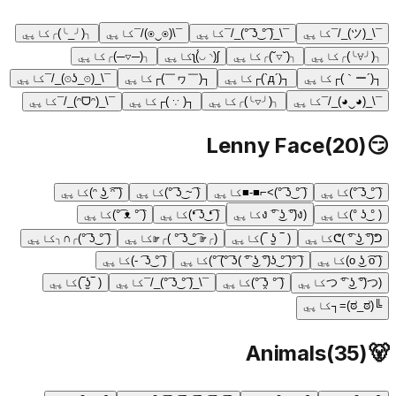
¯\_(ツ)_/¯
کاپي
¯\_( ͡° ͜ʖ ͡°)_/¯
کاپي
¯\(◉‿◉)/¯
کاپي
╮(╯_╰)╭
کاپي
╮(╯∀╰)╭
کاپي
╮(˘▽˘)╭
کاپي
ʅ(́◡◝)ʃ
کاپي
╮(─▽─)╭
کاپي
┐(´ー｀)┌
کاپي
┐(´д`)┌
کاپي
┐(￣ヮ￣)┌
کاپي
¯\_(⊙_ʖ⊙)_/¯
کاپي
¯\_(◕‿◕)_/¯
کاپي
╮(╯▽╰)╭
کاپي
┐( ∵ )┌
کاپي
¯\_(ᵔᗜᵔ)_/¯
کاپي
Lenny Face
(
20
)
😏
( ͡° ͜ʖ ͡°)
کاپي
( ͡° ͜ʖ ͡°)>⌐■-■
کاپي
( ͡~ ͜ʖ ͡°)
کاپي
( ͡ᵔ ͜ʖ ͡ᵔ)
کاپي
( ° ͜ʖ °)
کاپي
(ง ͡° ͜ʖ ͡°)ง
کاپي
( ͡❛ ͜ʖ ͡❛)
کاپي
( ͡° ᴥ ͡°)
کاپي
ᕦ( ͡° ͜ʖ ͡°)ᕤ
کاپي
( ‾ ʖ̫ ‾)
کاپي
(╭☞ ͡° ͜ʖ ͡° )╭☞
کاپي
( ͡° ͜ʖ ͡°)╭∩╮
کاپي
( ͡o ͜ʖ ͡o)
کاپي
( ͡°( ͡° ͜ʖ( ͡° ͜ʖ ͡°)ʖ ͡°) ͡°)
کاپي
( ͡° ͜ʖ ͡ -)
کاپي
(つ ͡° ͜ʖ ͡°)つ
کاپي
( ͡° ʖ̯ ͡°)
کاپي
¯\_( ͡° ͜ʖ ͡°)_/¯
کاپي
( ‾ʖ̫‾)
کاپي
╚(ಠ_ಠ)=┐
کاپي
Animals
(
35
)
🐻