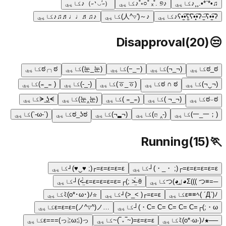
♫•*¨*•.¸¸♪
کاپي
♪ₓ˚. ୭ ˚○◦˚♪
کاپي
（˶′◡‵˶）♪
کاپي
ʕ•̫͡•ʕ̫͡ʕ•͓͡•ʔ-̫͡-ʕ•̫͡•ʔ♪
کاپي
♪～('▽^人)
کاپي
♪♫♬♩♩♬♫♪
کاپي
Disapproval
(
20
)
😒
ಠ_ಠ
کاپي
(¬_¬)
کاپي
(−_−)
کاپي
(눈_눈)
کاپي
ಠ╭╮ಠ
کاپي
(¬‿¬)
کاپي
ಠ ∩ ಠ
کاپي
(ㆆ_ㆆ)
کاپي
(-_-)
کاپي
( ≖_≖)
کاپي
ಠ⌣ಠ
کاپي
(¬_¬ )
کاپي
(≖_≖ )
کاپي
(눈‸눈)
کاپي
ᗒ ͟ʖᗕ
کاپي
(；一_一)
کاپي
(-‸ ლ)
کاپي
(¬▂¬)
کاپي
ಠ_ʖಠ
کاپي
(´-ω-`)
کاپي
Running
(
15
)
🏃
ε=ε=ε=ε=ε=┌(; ・_・)┘
کاپي
ε=ε=ε=ε=┏(; ♥‿♥)┛
کاپي
─=≡Σ((( つ◕ل͜◕)つ
کاپي
ε=ε=ε=ε=ε=┌(; ˃̶̤́ ꈊ ˂̶̤̀)┘
کاپي
ε≡≡ﾍ( ´Д`)ﾉ
کاپي
ε=ε=┏( >_<)┛
کاپي
☆ﾐ(o*･ω･)ﾉ
کاپي
C= C= C= C= C=┌(;・ω・)┘
کاپي
…ε=ε=ε=(ノ^∇^)ノ
کاپي
──★ﾐ(o*·ω·)ﾉ
کاپي
ε=ε=ε=(~‾▿‾)~
کاپي
ε===(っ≧ω≦)っ
کاپي