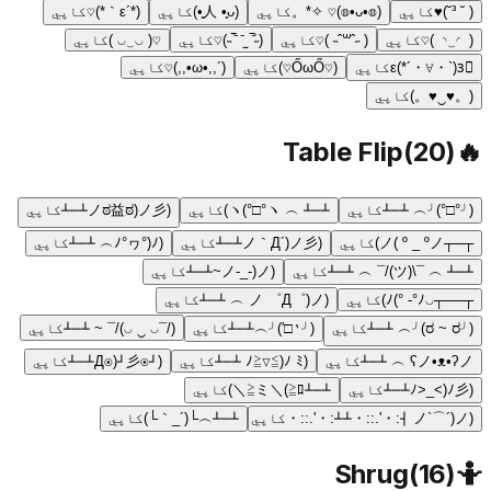
( ˘ ³˘)♥
کاپي
(◍•ᴗ•◍)♡ ✧*。
کاپي
(人 •͈ᴗ•͈)
کاپي
(*´ε｀*)♡
کاپي
( ◜‿◝ )♡
کاپي
( ˶ˆ꒳ˆ˵ )♡
کاپي
(˶‾᷄ ⁻̫ ‾᷅˵)♡
کاپي
♡( ◡‿◡ )
کاپي
ε(*´・∀・`)з゙
کاپي
(♡ŐωŐ♡)
کاپي
(´,,•ω•,,)♡
کاپي
(。♥‿♥。)
کاپي
Table Flip
(
20
)
🔥
(╯°□°)╯︵ ┻━┻
کاپي
┻━┻ ︵ ヽ(°□°ヽ)
کاپي
(ノಠ益ಠ)ノ彡┻━┻
کاپي
┬─┬ノ( º _ ºノ)
کاپي
(ノ｀Д´)ノ彡┻━┻
کاپي
(ﾉ°ヮ°)ﾉ︵ ┻━┻
کاپي
┻━┻ ︵ ¯\(ツ)/¯ ︵ ┻━┻
کاپي
(ノ-_-)ノ~┻━┻
کاپي
┬──┬◡ﾉ(° -°ﾉ)
کاپي
(ノ ゜Д゜)ノ ︵ ┻━┻
کاپي
(╯ರ ~ ರ)╯︵ ┻━┻
کاپي
(╯‵□′)╯︵┻━┻
کاپي
(/¯◡ ‿ ◡)/¯ ~ ┻━┻
کاپي
ʕノ•ᴥ•ʔノ ︵ ┻━┻
کاپي
(ﾉ≧∇≦)ﾉ ﾐ ┻━┻
کاپي
(┛◉Д◉)┛彡┻━┻
کاپي
(ﾉ>_<)ﾉ彡┻━┻
کاپي
┻━┻ミ＼(≧ﾛ≦＼)
کاپي
(ノ`⌒´)ノ ┫:・'.::・┻┻:・'.::・
کاپي
┻━┻︵└(´_｀└)
کاپي
Shrug
(
16
)
🤷