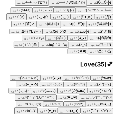
(╬ Ò﹏Ó)
کاپي
(ノಠ益ಠ)ノ彡┻━┻
کاپي
(╯°□°)╯︵ ┻━┻
کاپي
┻━┻ ︵ ヽ(°□°ヽ)
کاپي
(ﾉ´д`)ﾉ
کاپي
(≖_≖ )
کاپي
(ᗒᗩᗕ)
کاپي
(`Д´)
کاپي
(►˛◄'!)
کاپي
(¬_¬)
کاپي
凸(¬‿¬)
کاپي
(ง'̀-'́)ง
کاپي
(╬⓪益⓪)
کاپي
ψ(｀∇´)ψ
کاپي
(╬ಠ益ಠ)
کاپي
ヽ(`Д´)ノ
کاپي
(ﾒ` ﾛ ´)
کاپي
(╬◣д◢)
کاپي
ᕦ(ò_óˇ)ᕤ
کاپي
( ✧Д✧) YES!!
کاپي
(ʘ言ʘ╬)
کاپي
(◣_◢)
کاپي
( ≧Д≦)
کاپي
(⁎˃ᆺ˂)
کاپي
(*≧m≦*)
کاپي
(>_<)
کاپي
щ(゜ロ゜щ)
کاپي
凸(`△´＃)
کاپي
凸(`0´)凸
کاپي
(#`Д´)
کاپي
Love
(
35
)
💕
(♥ω♥*)
کاپي
(♡´❍`♡)*✧
کاپي
(◕‿◕)♡
کاپي
(´∩｡• ᵕ •｡∩`)
کاپي
(ɔˆ ³(ˆ⌣ˆc)
کاپي
(♡°▽°♡)
کاپي
(≧◡≦) ♡
کاپي
(✿ ♥‿♥)
کاپي
(´• ω •`)♡
کاپي
(ᵒ̤̑ ₀̑ ᵒ̤̑)wow!♡
کاپي
(⺣◡⺣)♡*
کاپي
♡(◡‿◡)
کاپي
♡＼(￣▽￣)／♡
کاپي
(❤ω❤)
کاپي
♡(*´∀｀*)人(*´∀｀*)♡
کاپي
(灬♥ω♥灬)
کاپي
(*♡∀♡)
کاپي
(♡ᴗ♡)
کاپي
(ɔ◔‿◔)ɔ ♥
کاپي
♡ (˘▽˘>ԅ( ˘⌣˘)
کاپي
(◕‿◕)♡
کاپي
(♥_♥)
کاپي
꒰˘̩̩̩⌣˘̩̩̩๑꒱♡
کاپي