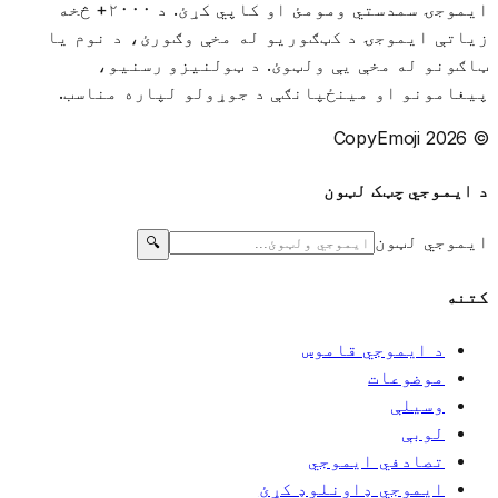
ایموجۍ سمدستي ومومئ او کاپي کړئ. د ۲۰۰۰+ څخه
زیاتې ایموجۍ د کټګوریو له مخې وګورئ، د نوم یا
ټاګونو له مخې یې ولټوئ. د ټولنیزو رسنیو،
پیغامونو او مینځپانګې د جوړولو لپاره مناسب.
© 2026 CopyEmoji
د ایموجي چټک لټون
ایموجي لټون
🔍
کتنه
د ایموجي قاموس
موضوعات
وسیلې
لوبې
تصادفي ایموجي
ایموجي ډاونلوډ کړئ