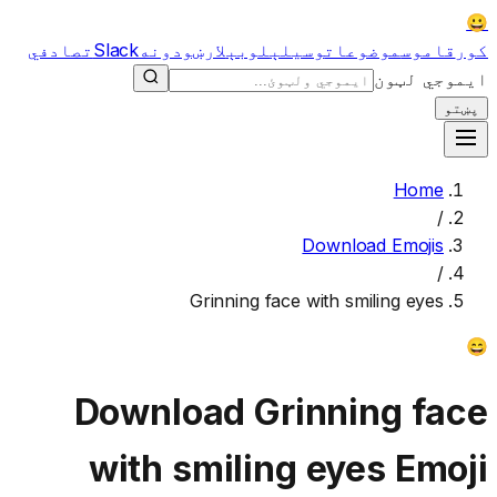
😀
کور
قاموس
موضوعات
وسیلې
لوبې
لارښودونه
Slack
تصادفي
ایموجي لټون
پښتو
Home
/
Download Emojis
/
Grinning face with smiling eyes
😄
Download
Grinning face
with smiling eyes
Emoji