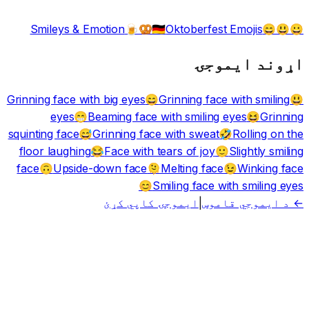
Smileys & Emotion
Oktoberfest Emojis
🍺🥨🇩🇪
😀😃😄
اړوند ایموجۍ
Grinning face with big eyes
Grinning face with smiling
😄
😃
eyes
Beaming face with smiling eyes
Grinning
😁
😆
squinting face
Grinning face with sweat
Rolling on the
😅
🤣
floor laughing
Face with tears of joy
Slightly smiling
😂
🙂
face
Upside-down face
Melting face
Winking face
🙃
🫠
😉
Smiling face with smiling eyes
😊
← د ایموجي قاموس
|
ایموجۍ کاپي کړئ