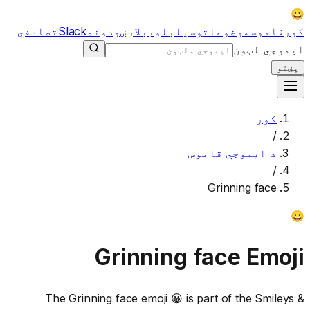
😀
کور
قاموس
موضوعات
وسیلې
لوبې
لارښودونه
Slack
تصادفي
ایموجي لټون
پښتو
کور
/
د ایموجي قاموس
/
Grinning face
😀
Grinning face
Emoji
The Grinning face emoji 😀 is part of the Smileys &