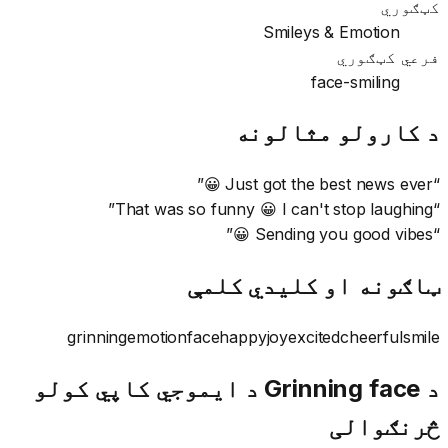
کټګوري
Smileys & Emotion
فرعي کټګوري
face-smiling
د کارولو مثالونه
”
Just got the best news ever 😀
“
”
That was so funny 😀 I can't stop laughing
“
”
Sending you good vibes 😀
“
ټاګونه او کلیدي کلمې
grinning
emotion
face
happy
joy
excited
cheerful
smile
د Grinning face د ایموجي کاپي کولو
څرنګوالی