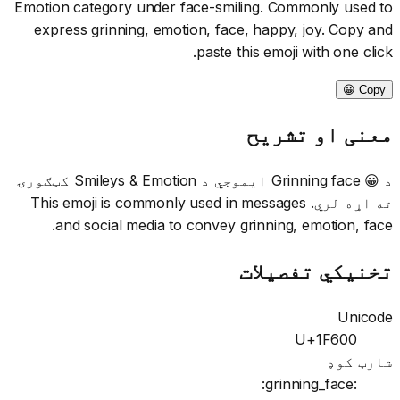
Emotion category under face-smiling. Commonly used to
express grinning, emotion, face, happy, joy. Copy and
paste this emoji with one click.
Copy 😀
معنی او تشریح
د 😀 Grinning face ایموجي د Smileys & Emotion کټګورۍ
ته اړه لري. This emoji is commonly used in messages
and social media to convey grinning, emotion, face.
تخنیکي تفصیلات
Unicode
U+1F600
شارټ کوډ
:grinning_face: