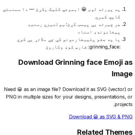
په پورته لوی 😀 ایموجي کلیک وکړئ — دا سمدستي
کاپي کیږي
هر چیرته یې پیسټ کړئ: ټولنیزې رسنۍ،
پیغامونه، اسناد
یا په هغو پلیټفارمونو کې چې ملاتړ یې کوي
:grinning_face: شارټ کوډ وکاروئ
Download
Grinning face
Emoji as
Image
Need
😀
as an image file? Download it as SVG (vector) or
PNG in multiple sizes for your designs, presentations, or
projects.
Download
😀
as SVG & PNG
Related Themes