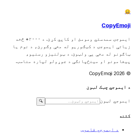
😀
CopyEmoji
ایموجۍ سمدستي ومومئ او کاپي کړئ. د ۲۰۰۰+ څخه
زیاتې ایموجۍ د کټګوریو له مخې وګورئ، د نوم یا
ټاګونو له مخې یې ولټوئ. د ټولنیزو رسنیو،
پیغامونو او مینځپانګې د جوړولو لپاره مناسب.
© 2026 CopyEmoji
د ایموجي چټک لټون
ایموجي لټون
🔍
کتنه
د ایموجي قاموس