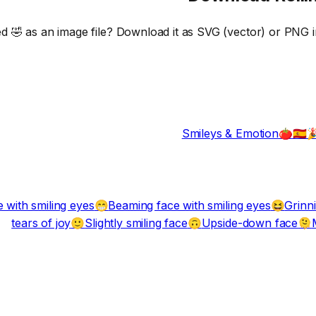
ed
🤣
as an image file? Download it as SVG (vector) or PNG in 
Smileys & Emotion
🍅🇪🇸
e with smiling eyes
Beaming face with smiling eyes
Grinni
😁
😆
tears of joy
Slightly smiling face
Upside-down face
🙂
🙃
🫠