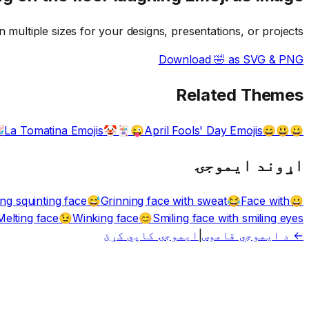
multiple sizes for your designs, presentations, or projects.
Download
🤣
as SVG & PNG
Related Themes
La Tomatina Emojis
April Fools' Day Emojis

🤡🃏😜
😀😃😄
اړوند ایموجۍ
ng squinting face
Grinning face with sweat
Face with
😅
😂
😀
Melting face
Winking face
Smiling face with smiling eyes
😉
😊
ایموجۍ کاپي کړئ
|
← د ایموجي قاموس