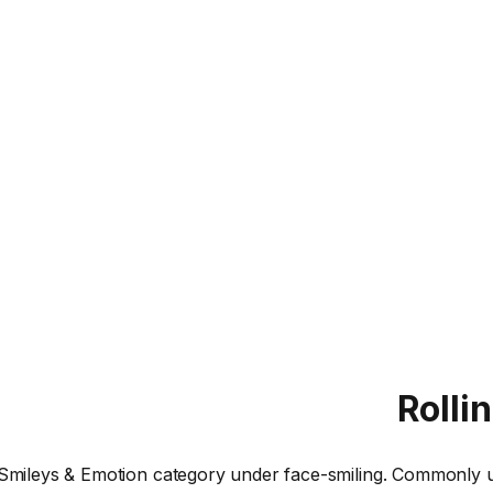
Rolli
he Smileys & Emotion category under face-smiling. Commonly us