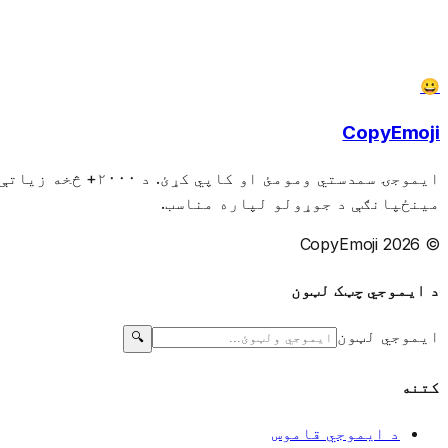
😀
CopyEmoji
ایموجۍ سمدستي وم
مینځپانګې د جوړولو لپاره مناسب.
© 2026 CopyEmoji
د ایموجي چټک لټون
ایموجي لټون
🔍
کتنه
د ایموجي قاموس