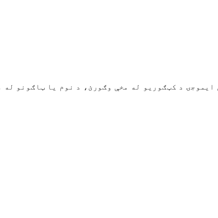
ومئ او کاپي کړئ. د ۲۰۰۰+ څخه زیاتې ایموجۍ د کټګوریو له مخې وګورئ، د نو