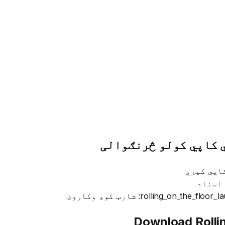
اپي کیږي
 اسناد
Download
Rolli