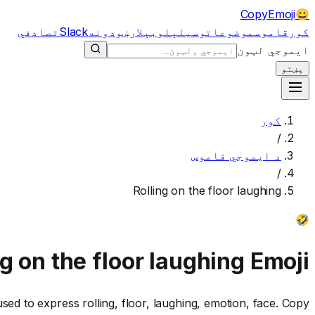
CopyEmoji
😀
کور
قاموس
موضوعات
وسیلې
لوبې
لارښودونه
Slack
تصادفي
ایموجي لټون
پښتو
کور
/
د ایموجي قاموس
/
Rolling on the floor laughing
🤣
ng on the floor laughing
Emoji
ed to express rolling, floor, laughing, emotion, face. Copy