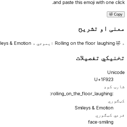
and paste this emoji with one click.
Copy 🤣
معنی او تشریح
د 🤣 Rolling on the floor laughing ایموجي د Smileys & Emotion کټګورۍ ته اړه لري. This emoji is commonly used in messages and social media to convey rolling, floor, laughing.
تخنیکي تفصیلات
Unicode
U+1F923
شارټ کوډ
:rolling_on_the_floor_laughing:
کټګوري
Smileys & Emotion
فرعي کټګوري
face-smiling