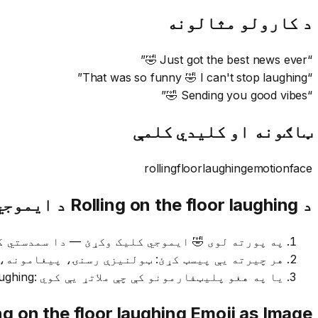
د کارولو مثالونه
”
Just got the best news ever 🤣
“
”
That was so funny 🤣 I can't stop laughing
“
”
Sending you good vibes 🤣
“
ټاګونه او کلیدي کلمې
rolling
floor
laughing
emotion
face
د Rolling on the floor laughing د ایموجي کاپي کولو څرنګوالی
په پورته لوی 🤣 ایموجي کلیک وکړئ — دا سمدستي ک
هر چیرته یې پیسټ کړئ: ټولنیزې رسنۍ، پیغامونه،
یا په هغو پلیټفارمونو کې چې ملاتړ یې کوي :rolling_on_the_floor_laughing: شارټ کوډ وکاروئ
ng on the floor laughing
Emoji as Image