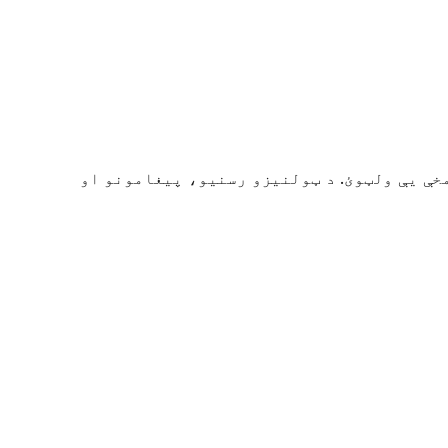
م یا ټاګونو له مخې یې ولټوئ. د ټولنیزو رسنیو، پیغامونو او