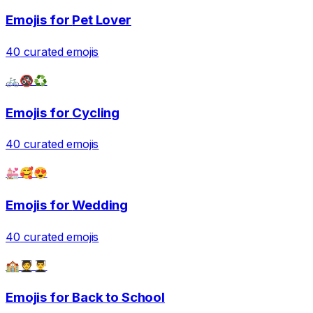
Emojis for
Pet Lover
40
curated emojis
🚲🚳♻️
Emojis for
Cycling
40
curated emojis
💒🥰😍
Emojis for
Wedding
40
curated emojis
🏫🧑‍🎓👨‍🎓
Emojis for
Back to School