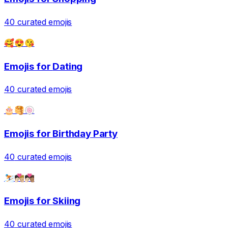
40
curated emojis
🥰😍😘
Emojis for
Dating
40
curated emojis
🎂🥞🍥
Emojis for
Birthday Party
40
curated emojis
⛷️🧑🏻‍❤️‍💋‍🧑🏼🧑🏻‍❤️‍💋‍🧑🏽
Emojis for
Skiing
40
curated emojis