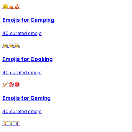
🙂⛺🎪
Emojis for
Camping
40
curated emojis
🧑‍🍳👨‍🍳👩‍🍳
Emojis for
Cooking
40
curated emojis
🏏🎯🪀
Emojis for
Gaming
40
curated emojis
🏋️🏋️‍♂️🏋️‍♀️