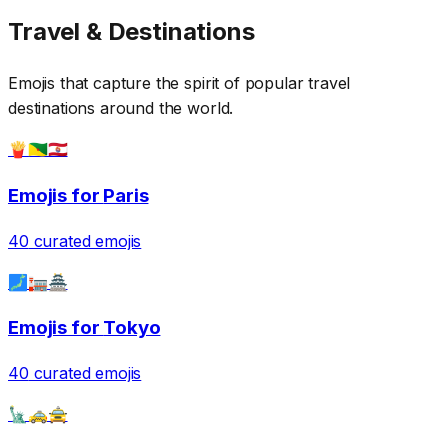
Travel & Destinations
Emojis that capture the spirit of popular travel
destinations around the world.
🍟🇬🇫🇵🇫
Emojis for
Paris
40
curated emojis
🗾🏣🏯
Emojis for
Tokyo
40
curated emojis
🗽🚕🚖