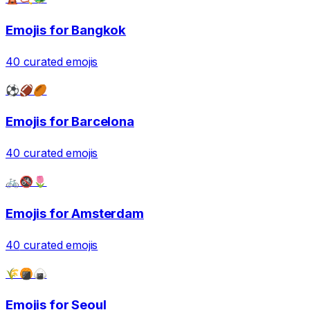
Emojis for
Bangkok
40
curated emojis
⚽🏈🏉
Emojis for
Barcelona
40
curated emojis
🚲🚳🌷
Emojis for
Amsterdam
40
curated emojis
🌾🍘🍙
Emojis for
Seoul