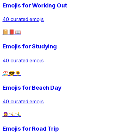
Emojis for
Working Out
40
curated emojis
📔📕📖
Emojis for
Studying
40
curated emojis
🏖️😎🌻
Emojis for
Beach Day
40
curated emojis
🧕🤸🤸‍♂️
Emojis for
Road Trip