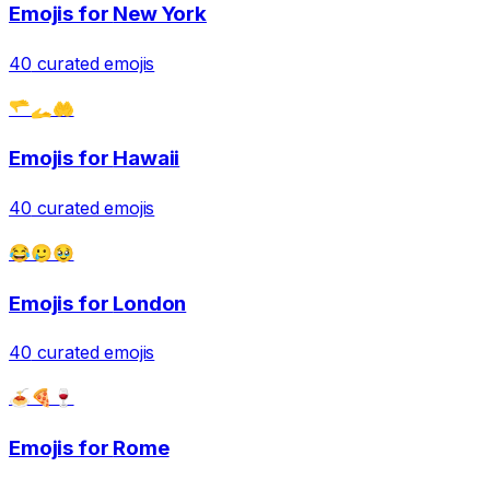
Emojis for
New York
40
curated emojis
🫳🫴🤲
Emojis for
Hawaii
40
curated emojis
😂🥲🥹
Emojis for
London
40
curated emojis
🍝🍕🍷
Emojis for
Rome