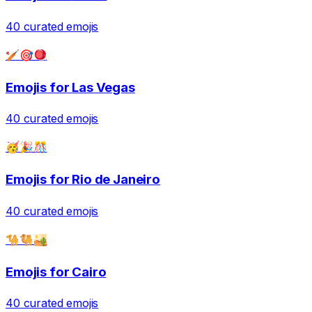
40
curated emojis
🏏🎯🪀
Emojis for
Las Vegas
40
curated emojis
🥳🎉🎊
Emojis for
Rio de Janeiro
40
curated emojis
🐪🐫🏜️
Emojis for
Cairo
40
curated emojis