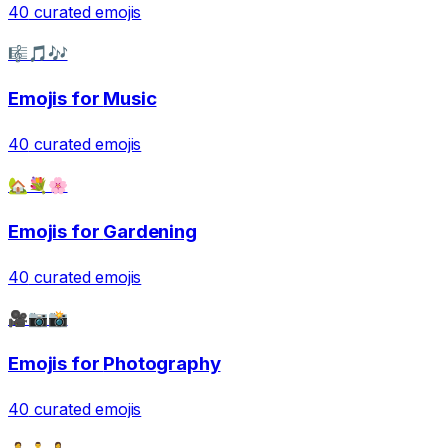
40
curated emojis
🎼🎵🎶
Emojis for
Music
40
curated emojis
🏡💐🌸
Emojis for
Gardening
40
curated emojis
🎥📷📸
Emojis for
Photography
40
curated emojis