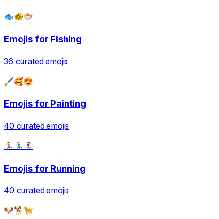
🐟🐠🐡
Emojis for
Fishing
36
curated emojis
🖌️🥰😍
Emojis for
Painting
40
curated emojis
🏃🏃‍♂️🏃‍♀️
Emojis for
Running
40
curated emojis
🐶🐕🦮