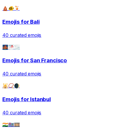
🛕🐠🍹
Emojis for
Bali
40
curated emojis
🌉🌁🌫️
Emojis for
San Francisco
40
curated emojis
🕌📿🌒
Emojis for
Istanbul
40
curated emojis
🇮🇳🇮🇴🎞️