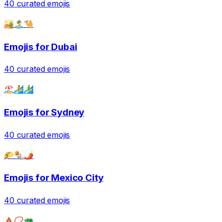
40
curated emojis
🏜️🏝️🐪
Emojis for
Dubai
40
curated emojis
🏖️🏄🏄‍♂️
Emojis for
Sydney
40
curated emojis
🌮🌯🌶️
Emojis for
Mexico City
40
curated emojis
🛕📿🐲