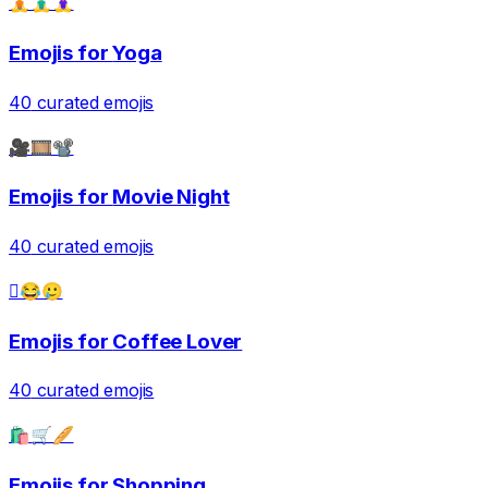
🧘🧘‍♂️🧘‍♀️
Emojis for
Yoga
40
curated emojis
🎥🎞️📽️
Emojis for
Movie Night
40
curated emojis
🫟😂🥲
Emojis for
Coffee Lover
40
curated emojis
🛍️🛒🥖
Emojis for
Shopping