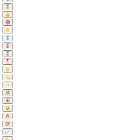
🥇
👍
🎯
⭐
🥈
🥉
🏅
🎖️
🌟
💫
✨
🎊
🎉
👑
🔥
💯
📈
💪