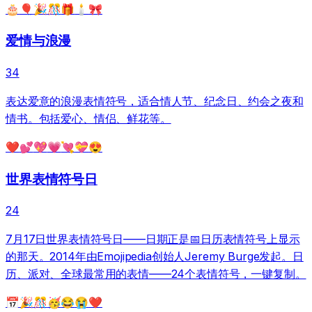
🎂
🎈
🎉
🎊
🎁
🕯️
🎀
爱情与浪漫
34
表达爱意的浪漫表情符号，适合情人节、纪念日、约会之夜和
情书。包括爱心、情侣、鲜花等。
❤️
💕
💖
💗
💘
💝
😍
世界表情符号日
24
7月17日世界表情符号日——日期正是📅日历表情符号上显示
的那天。2014年由Emojipedia创始人Jeremy Burge发起。日
历、派对、全球最常用的表情——24个表情符号，一键复制。
📅
🎉
🎊
🥳
😂
😭
❤️