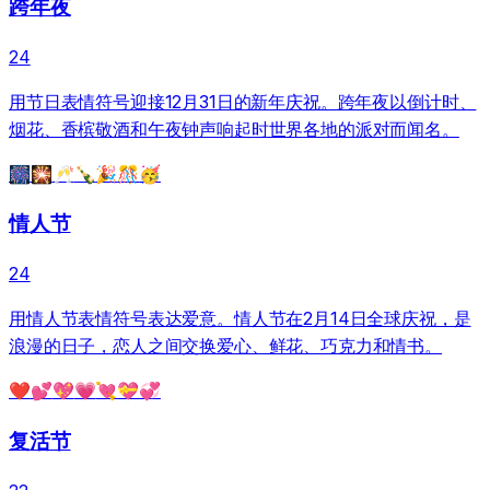
跨年夜
24
用节日表情符号迎接12月31日的新年庆祝。跨年夜以倒计时、
烟花、香槟敬酒和午夜钟声响起时世界各地的派对而闻名。
🎆
🎇
🥂
🍾
🎉
🎊
🥳
情人节
24
用情人节表情符号表达爱意。情人节在2月14日全球庆祝，是
浪漫的日子，恋人之间交换爱心、鲜花、巧克力和情书。
❤️
💕
💖
💗
💘
💝
💞
复活节