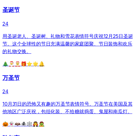
圣诞节
24
用圣诞老人、圣诞树、礼物和雪花表情符号庆祝12月25日圣诞
节。这个全球性的节日充满温馨的家庭团聚、节日装饰和欢乐
的礼物交换。
🎄
🎅
🤶
🎁
⭐
🌟
🔔
万圣节
24
10月31日的恐怖又有趣的万圣节表情符号。万圣节在美国及其
他地区广泛庆祝，包括化装、不给糖就捣蛋、鬼屋和南瓜灯。
🎃
👻
🦇
🕷️
🕸️
🧛
🧟