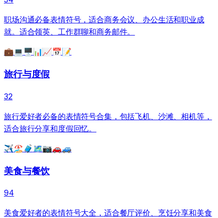
职场沟通必备表情符号，适合商务会议、办公生活和职业成
就。适合领英、工作群聊和商务邮件。
💼
💻
🖥️
📊
📈
📅
📝
旅行与度假
32
旅行爱好者必备的表情符号合集，包括飞机、沙滩、相机等，
适合旅行分享和度假回忆。
✈️
🏖️
🧳
🗺️
📷
🚗
🚙
美食与餐饮
94
美食爱好者的表情符号大全，适合餐厅评价、烹饪分享和美食