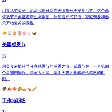
22
用复活节兔子、彩蛋和春日花卉表情符号庆祝复活节。这个基
督教节日象征着新生与希望，伴随着寻找彩蛋、家庭聚餐和春
天万物复苏的喜悦。
🐣
🐰
🥚
🌷
🌸
🐇
🦋
美国感恩节
22
用美食表情符号分享感恩节的感恩之情。感恩节在十一月第四
个星期四庆祝，是家人团聚、享用火鸡大餐和表达感恩的时
刻。
🦃
🍂
🍁
🌽
🥧
🍗
🥖
工作与职场
34