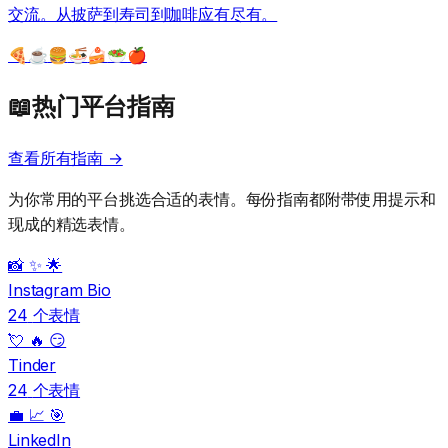
交流。从披萨到寿司到咖啡应有尽有。
🍕
☕
🍔
🍜
🍰
🥗
🍎
📖
热门平台指南
查看所有指南
→
为你常用的平台挑选合适的表情。每份指南都附带使用提示和
现成的精选表情。
📸 ✨ 🌟
Instagram Bio
24
个表情
💘 🔥 😏
Tinder
24
个表情
💼 📈 🎯
LinkedIn