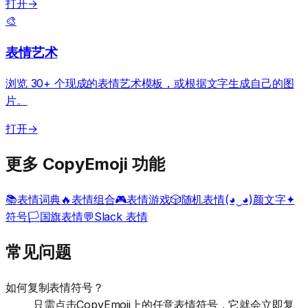
打开
→
🎨
表情艺术
浏览 30+ 个现成的表情艺术模板，或根据文字生成自己的图
片。
打开
→
更多 CopyEmoji 功能
📚
表情词典
🔥
表情组合
🎮
表情游戏
🎲
随机表情
(◕‿◕)
颜文字
✦
符号
🏳️
国旗表情
💬
Slack 表情
常见问题
如何复制表情符号？
只需点击CopyEmoji上的任意表情符号，它就会立即复