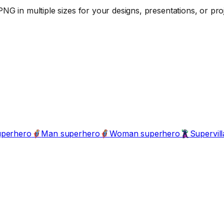
NG in multiple sizes for your designs, presentations, or proj
perhero
Man superhero
Woman superhero
Supervill
🦸‍♂️
🦸‍♀️
🦹