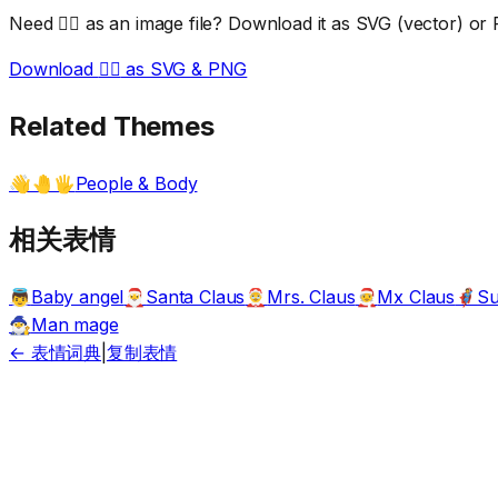
Need
🧝‍♂️
as an image file? Download it as SVG (vector) or P
Download
🧝‍♂️
as SVG & PNG
Related Themes
People & Body
👋🤚🖐️
相关表情
Baby angel
Santa Claus
Mrs. Claus
Mx Claus
Su
👼
🎅
🤶
🧑‍🎄
🦸
Man mage
🧙‍♂️
← 表情词典
|
复制表情