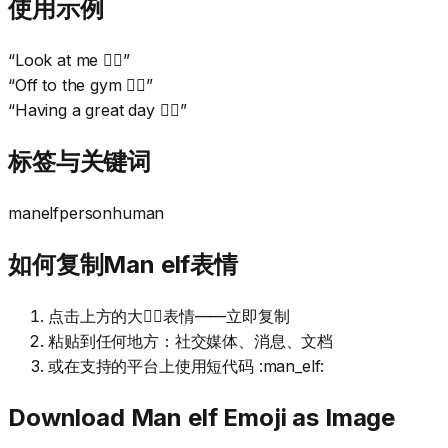
使用示例
“
Look at me 🧝‍♂️
”
“
Off to the gym 🧝‍♂️
”
“
Having a great day 🧝‍♂️
”
标签与关键词
man
elf
person
human
如何复制Man elf表情
点击上方的大🧝‍♂️表情——立即复制
粘贴到任何地方：社交媒体、消息、文档
或在支持的平台上使用短代码 :man_elf:
Download
Man elf
Emoji as Image