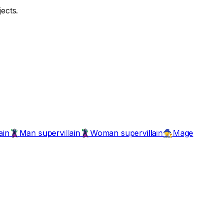
ects.
ain
Man supervillain
Woman supervillain
Mage
🦹‍♂️
🦹‍♀️
🧙