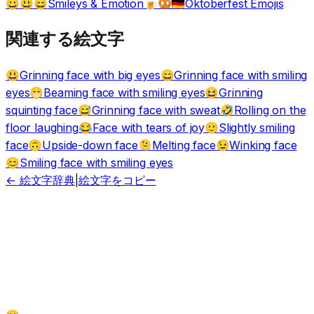
Smileys & Emotion
Oktoberfest Emojis
😀😃😄
🍺🥨🇩🇪
関連する絵文字
Grinning face with big eyes
Grinning face with smiling
😃
😄
eyes
Beaming face with smiling eyes
Grinning
😁
😆
squinting face
Grinning face with sweat
Rolling on the
😅
🤣
floor laughing
Face with tears of joy
Slightly smiling
😂
🙂
face
Upside-down face
Melting face
Winking face
🙃
🫠
😉
Smiling face with smiling eyes
😊
← 絵文字辞典
|
絵文字をコピー