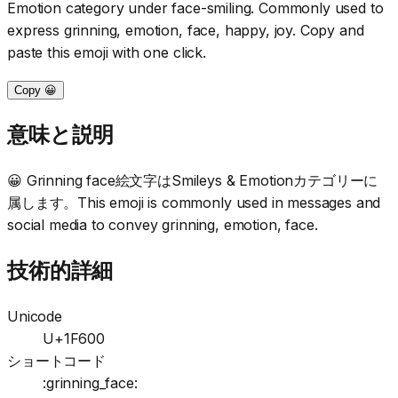
Emotion category under face-smiling. Commonly used to
express grinning, emotion, face, happy, joy. Copy and
paste this emoji with one click.
Copy 😀
意味と説明
😀 Grinning face絵文字はSmileys & Emotionカテゴリーに
属します。This emoji is commonly used in messages and
social media to convey grinning, emotion, face.
技術的詳細
Unicode
U+1F600
ショートコード
:grinning_face: