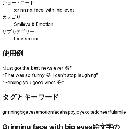
ショートコード
:grinning_face_with_big_eyes:
カテゴリー
Smileys & Emotion
サブカテゴリー
face-smiling
使用例
“
Just got the best news ever 😃
”
“
That was so funny 😃 I can't stop laughing
”
“
Sending you good vibes 😃
”
タグとキーワード
grinning
big
eyes
emotion
face
happy
joy
excited
cheerful
smile
Grinning face with big eyes絵文字の