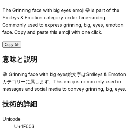
The Grinning face with big eyes emoji 😃 is part of the
Smileys & Emotion category under face-smiling.
Commonly used to express grinning, big, eyes, emotion,
face. Copy and paste this emoji with one click.
Copy 😃
意味と説明
😃 Grinning face with big eyes絵文字はSmileys & Emotion
カテゴリーに属します。This emoji is commonly used in
messages and social media to convey grinning, big, eyes.
技術的詳細
Unicode
U+1F603