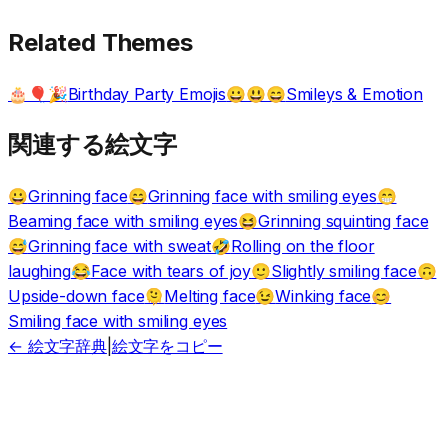
Related Themes
Birthday Party Emojis
Smileys & Emotion
🎂🎈🎉
😀😃😄
関連する絵文字
Grinning face
Grinning face with smiling eyes
😀
😄
😁
Beaming face with smiling eyes
Grinning squinting face
😆
Grinning face with sweat
Rolling on the floor
😅
🤣
laughing
Face with tears of joy
Slightly smiling face
😂
🙂
🙃
Upside-down face
Melting face
Winking face
🫠
😉
😊
Smiling face with smiling eyes
← 絵文字辞典
|
絵文字をコピー