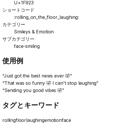
U+1F923
ショートコード
:rolling_on_the_floor_laughing:
カテゴリー
Smileys & Emotion
サブカテゴリー
face-smiling
使用例
“
Just got the best news ever 🤣
”
“
That was so funny 🤣 I can't stop laughing
”
“
Sending you good vibes 🤣
”
タグとキーワード
rolling
floor
laughing
emotion
face