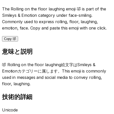
The Rolling on the floor laughing emoji 🤣 is part of the
Smileys & Emotion category under face-smiling.
Commonly used to express rolling, floor, laughing,
emotion, face. Copy and paste this emoji with one click.
Copy 🤣
意味と説明
🤣 Rolling on the floor laughing絵文字はSmileys &
Emotionカテゴリーに属します。This emoji is commonly
used in messages and social media to convey rolling,
floor, laughing.
技術的詳細
Unicode