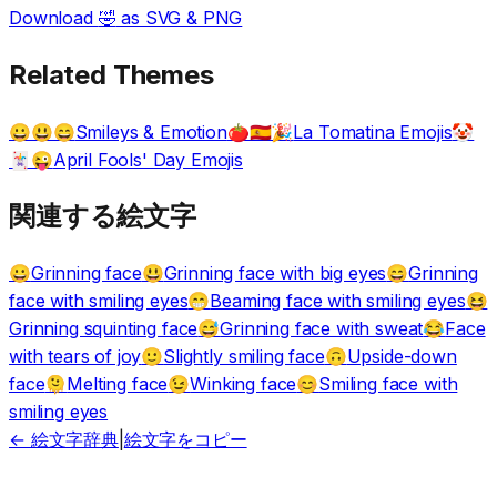
Download
🤣
as SVG & PNG
Related Themes
Smileys & Emotion
La Tomatina Emojis
😀😃😄
🍅🇪🇸🎉
🤡
April Fools' Day Emojis
🃏😜
関連する絵文字
Grinning face
Grinning face with big eyes
Grinning
😀
😃
😄
face with smiling eyes
Beaming face with smiling eyes
😁
😆
Grinning squinting face
Grinning face with sweat
Face
😅
😂
with tears of joy
Slightly smiling face
Upside-down
🙂
🙃
face
Melting face
Winking face
Smiling face with
🫠
😉
😊
smiling eyes
← 絵文字辞典
|
絵文字をコピー